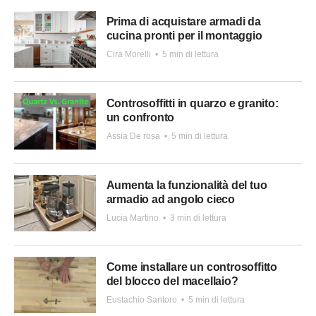
Prima di acquistare armadi da
cucina pronti per il montaggio
Cira Morelli
•
5 min di lettura
Controsoffitti in quarzo e granito:
un confronto
Assia De rosa
•
5 min di lettura
Aumenta la funzionalità del tuo
armadio ad angolo cieco
Lucia Martino
•
3 min di lettura
Come installare un controsoffitto
del blocco del macellaio?
Eustachio Santoro
•
5 min di lettura