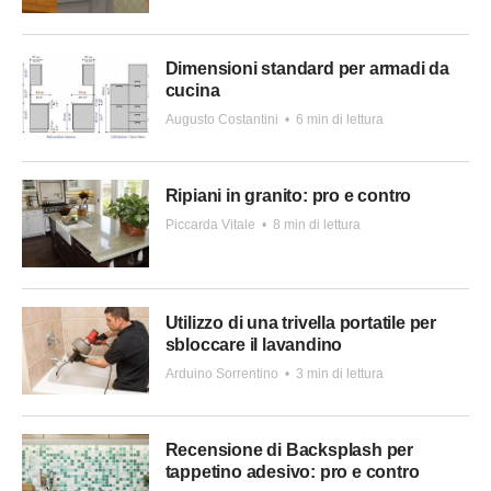
Dimensioni standard per armadi da
cucina
Augusto Costantini
•
6 min di lettura
Ripiani in granito: pro e contro
Piccarda Vitale
•
8 min di lettura
Utilizzo di una trivella portatile per
sbloccare il lavandino
Arduino Sorrentino
•
3 min di lettura
Recensione di Backsplash per
tappetino adesivo: pro e contro