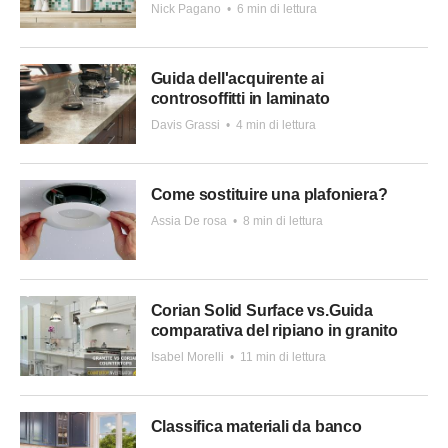
Nick Pagano
•
6 min di lettura
Guida dell'acquirente ai
controsoffitti in laminato
Davis Grassi
•
4 min di lettura
Come sostituire una plafoniera?
Assia De rosa
•
8 min di lettura
Corian Solid Surface vs.Guida
comparativa del ripiano in granito
Isabel Morelli
•
11 min di lettura
Classifica materiali da banco