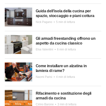
Guida dell'isola della cucina per
spazio, stoccaggio e piani cottura
Nick Pagano
•
5 min di lettura
Gli armadi freestanding offrono un
aspetto da cucina classico
Elsa Valentini
•
6 min di lettura
Come installare un alzatina in
lamiera di rame?
Naomi Parisi
•
4 min di lettura
Rifacimento e sostituzione degli
armadi da cucina
Cirino Barone
•
3 min di lettura