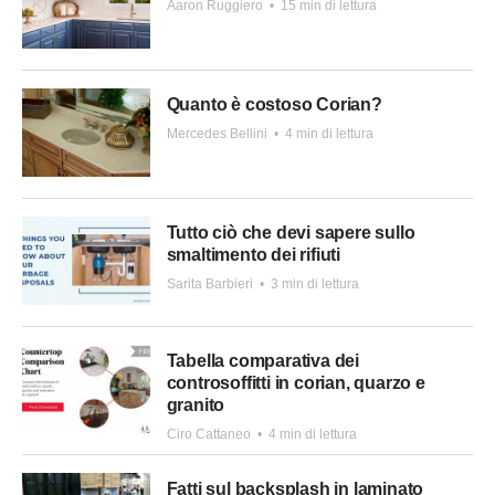
Aaron Ruggiero
•
15 min di lettura
Quanto è costoso Corian?
Mercedes Bellini
•
4 min di lettura
Tutto ciò che devi sapere sullo
smaltimento dei rifiuti
Sarita Barbieri
•
3 min di lettura
Tabella comparativa dei
controsoffitti in corian, quarzo e
granito
Ciro Cattaneo
•
4 min di lettura
Fatti sul backsplash in laminato