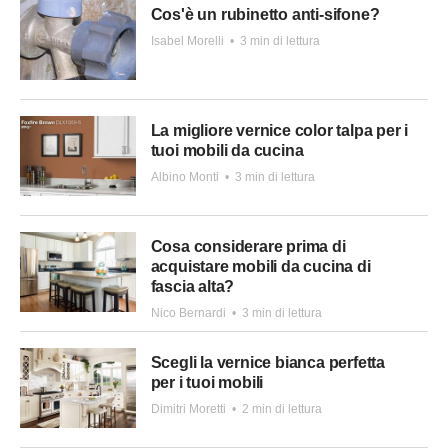
Cos'è un rubinetto anti-sifone?
Isabel Morelli
•
3 min di lettura
La migliore vernice color talpa per i
tuoi mobili da cucina
Albino Monti
•
3 min di lettura
Cosa considerare prima di
acquistare mobili da cucina di
fascia alta?
Nico Bernardi
•
3 min di lettura
Scegli la vernice bianca perfetta
per i tuoi mobili
Dimitri Moretti
•
2 min di lettura