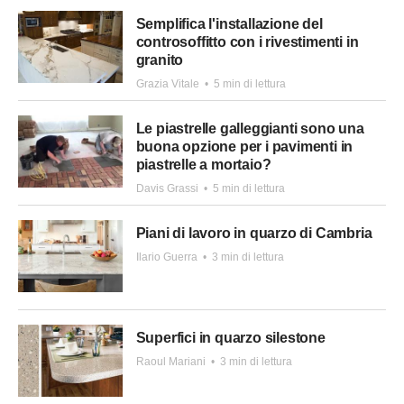
Semplifica l'installazione del
controsoffitto con i rivestimenti in
granito
Grazia Vitale
•
5 min di lettura
Le piastrelle galleggianti sono una
buona opzione per i pavimenti in
piastrelle a mortaio?
Davis Grassi
•
5 min di lettura
Piani di lavoro in quarzo di Cambria
Ilario Guerra
•
3 min di lettura
Superfici in quarzo silestone
Raoul Mariani
•
3 min di lettura