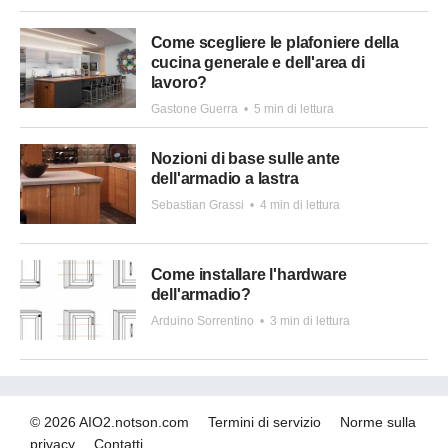
Come scegliere le plafoniere della
cucina generale e dell'area di
lavoro?
Gastone Guerra
•
5 min di lettura
Nozioni di base sulle ante
dell'armadio a lastra
Sebastian Grassi
•
4 min di lettura
Come installare l'hardware
dell'armadio?
Arduino Sorrentino
•
3 min di lettura
© 2026 AIO2.notson.com
Termini di servizio
Norme sulla
privacy
Contatti