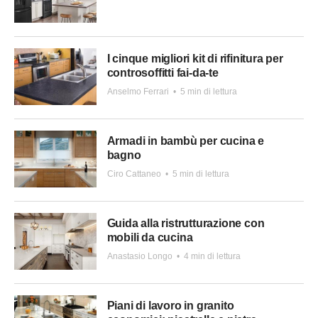
I cinque migliori kit di rifinitura per
controsoffitti fai-da-te
Anselmo Ferrari
•
5 min di lettura
Armadi in bambù per cucina e
bagno
Ciro Cattaneo
•
5 min di lettura
Guida alla ristrutturazione con
mobili da cucina
Anastasio Longo
•
4 min di lettura
Piani di lavoro in granito