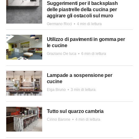
Suggerimenti per il backsplash
delle piastrelle della cucina per
aggirare gli ostacoli sul muro
Germano Ricci
•
4 min di lettura
Utilizzo di pavimenti in gomma per
le cucine
Graziano De luca
•
6 min di lettura
Lampade a sospensione per
cucine
Elga Bruno
•
3 min di lettura
Tutto sul quarzo cambria
Cirino Barone
•
4 min di lettura