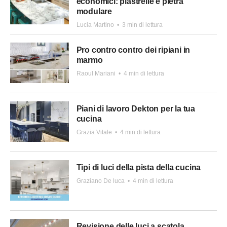
economici: piastrelle e pietra
modulare
Lucia Martino
•
3 min di lettura
Pro contro contro dei ripiani in
marmo
Raoul Mariani
•
4 min di lettura
Piani di lavoro Dekton per la tua
cucina
Grazia Vitale
•
4 min di lettura
Tipi di luci della pista della cucina
Graziano De luca
•
4 min di lettura
Revisione delle luci a scatola