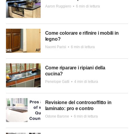
Aaron Ruggiero
•
6 min di lettura
Come colorare e rifinire i mobili in
legno?
Naomi Parisi
•
6 min di lettura
Come riparare i ripiani della
cucina?
Penelope Gatti
•
4 min di lettura
Revisione del controsoffitto in
laminato: pro e contro
Odone Barone
•
6 min di lettura