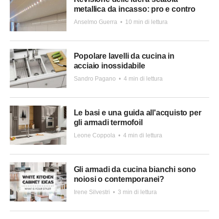
metallica da incasso: pro e contro
Anselmo Guerra
•
10 min di lettura
Popolare lavelli da cucina in
acciaio inossidabile
Sandro Pagano
•
4 min di lettura
Le basi e una guida all'acquisto per
gli armadi termofoil
Leone Coppola
•
4 min di lettura
Gli armadi da cucina bianchi sono
noiosi o contemporanei?
Irene Silvestri
•
3 min di lettura