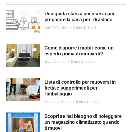
Una guida stanza per stanza per
preparare la casa per il trasloco
Germano Ricci
•
5 min di lettura
Come disporre i mobili come un
esperto prima di muoverti?
Elsa Valentini
•
2 min di lettura
Lista di controllo per muoversi in
fretta e suggerimenti per
l'imballaggio
Mercedes Bellini
•
5 min di lettura
Scopri se hai bisogno di noleggiare
un magazzino climatizzato quando
ti muovi