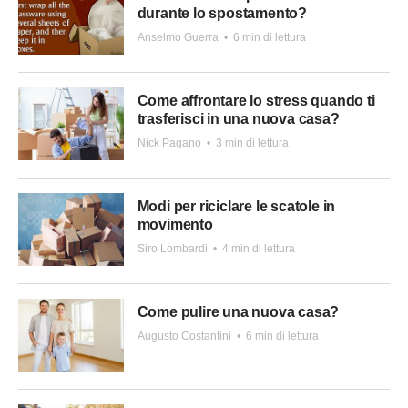
durante lo spostamento?
Anselmo Guerra
•
6 min di lettura
Come affrontare lo stress quando ti
trasferisci in una nuova casa?
Nick Pagano
•
3 min di lettura
Modi per riciclare le scatole in
movimento
Siro Lombardi
•
4 min di lettura
Come pulire una nuova casa?
Augusto Costantini
•
6 min di lettura