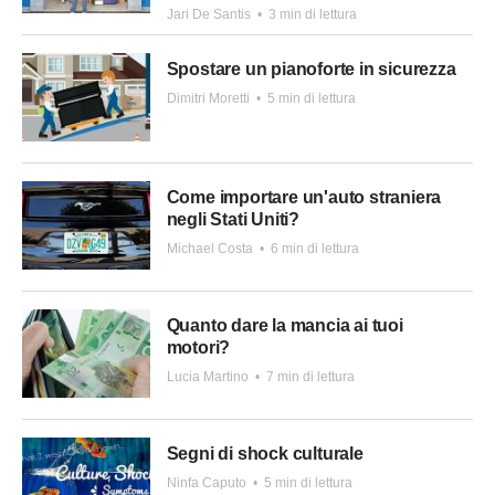
Jari De Santis
•
3 min di lettura
Spostare un pianoforte in sicurezza
Dimitri Moretti
•
5 min di lettura
Come importare un'auto straniera
negli Stati Uniti?
Michael Costa
•
6 min di lettura
Quanto dare la mancia ai tuoi
motori?
Lucia Martino
•
7 min di lettura
Segni di shock culturale
Ninfa Caputo
•
5 min di lettura