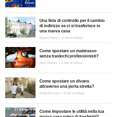
Una lista di controllo per il cambio
di indirizzo se ci si trasferisce in
una nuova casa
Naomi Parisi
•
4 min di lettura
Come spostare un materasso
senza traslochi professionisti?
Ilario Guerra
•
4 min di lettura
Come spostare un divano
attraverso una porta stretta?
Assia De rosa
•
6 min di lettura
Come impostare le utilità nella tua
nuova casa prima di trasferirti?