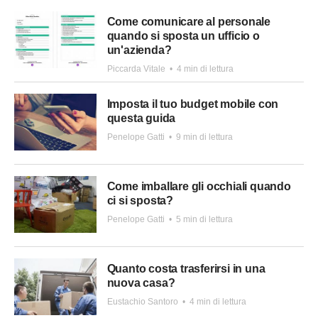
Come comunicare al personale
quando si sposta un ufficio o
un'azienda?
Piccarda Vitale
•
4 min di lettura
Imposta il tuo budget mobile con
questa guida
Penelope Gatti
•
9 min di lettura
Come imballare gli occhiali quando
ci si sposta?
Penelope Gatti
•
5 min di lettura
Quanto costa trasferirsi in una
nuova casa?
Eustachio Santoro
•
4 min di lettura