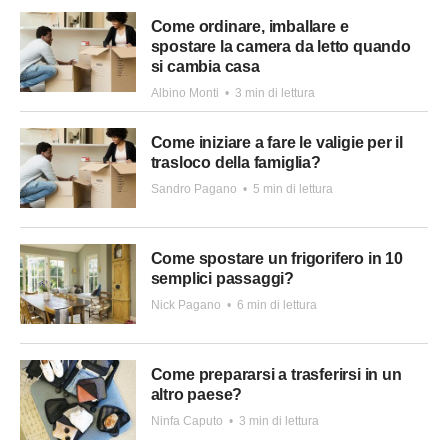
Come ordinare, imballare e
spostare la camera da letto quando
si cambia casa
Albino Monti
•
3 min di lettura
Come iniziare a fare le valigie per il
trasloco della famiglia?
Sandro Pagano
•
5 min di lettura
Come spostare un frigorifero in 10
semplici passaggi?
Nick Pagano
•
6 min di lettura
Come prepararsi a trasferirsi in un
altro paese?
Ninfa Caputo
•
3 min di lettura