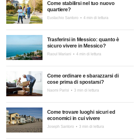
Come stabilirsi nel tuo nuovo
quartiere?
Eustachio Santoro
•
4 min di lettura
Trasferirsi in Messico: quanto è
sicuro vivere in Messico?
Raoul Mariani
•
4 min di lettura
Come ordinare e sbarazzarsi di
cose prima di spostarsi?
Naomi Parisi
•
3 min di lettura
Come trovare luoghi sicuri ed
economici in cui vivere
Joseph Santoro
•
3 min di lettura