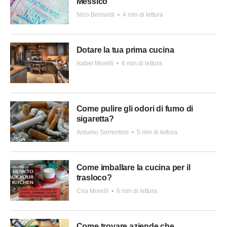
Messico
Nico Bernardi
•
4 min di lettura
Dotare la tua prima cucina
Isabel Morelli
•
6 min di lettura
Come pulire gli odori di fumo di
sigaretta?
Arduino Sorrentino
•
5 min di lettura
Come imballare la cucina per il
trasloco?
Cira Morelli
•
6 min di lettura
Come trovare aziende che