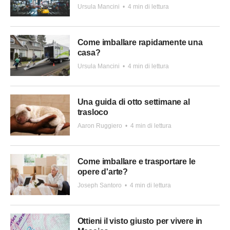
Ursula Mancini
•
4 min di lettura
Come imballare rapidamente una
casa?
Ursula Mancini
•
4 min di lettura
Una guida di otto settimane al
trasloco
Aaron Ruggiero
•
4 min di lettura
Come imballare e trasportare le
opere d'arte?
Joseph Santoro
•
4 min di lettura
Ottieni il visto giusto per vivere in