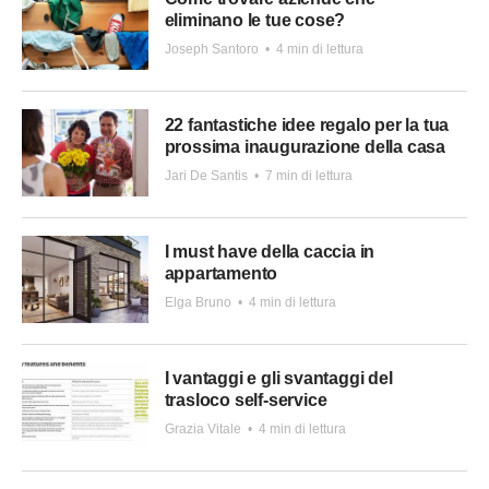
eliminano le tue cose?
Joseph Santoro
•
4 min di lettura
22 fantastiche idee regalo per la tua
prossima inaugurazione della casa
Jari De Santis
•
7 min di lettura
I must have della caccia in
appartamento
Elga Bruno
•
4 min di lettura
I vantaggi e gli svantaggi del
trasloco self-service
Grazia Vitale
•
4 min di lettura