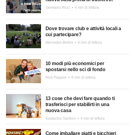
Germano Ricci
•
4 min di lettura
Dove trovare club e attività locali a
cui partecipare?
Mercedes Bellini
•
6 min di lettura
10 modi più economici per
spostarsi nello sci di fondo
Nick Pagano
•
6 min di lettura
13 cose che devi fare quando ti
trasferisci per stabilirti in una
nuova casa
Eustachio Santoro
•
4 min di lettura
Come imballare piatti e bicchieri