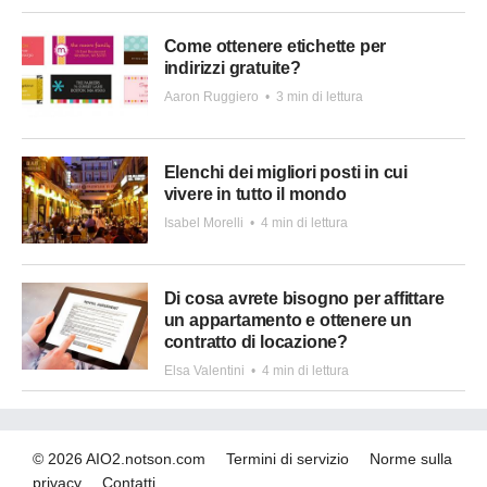
Come ottenere etichette per
indirizzi gratuite?
Aaron Ruggiero
•
3 min di lettura
Elenchi dei migliori posti in cui
vivere in tutto il mondo
Isabel Morelli
•
4 min di lettura
Di cosa avrete bisogno per affittare
un appartamento e ottenere un
contratto di locazione?
Elsa Valentini
•
4 min di lettura
© 2026 AIO2.notson.com
Termini di servizio
Norme sulla
privacy
Contatti