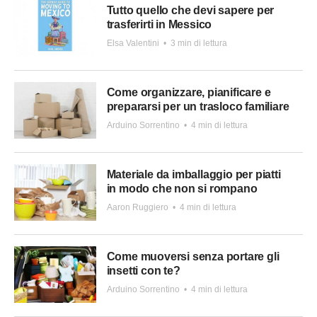
Tutto quello che devi sapere per
trasferirti in Messico
Elsa Valentini
•
3 min di lettura
Come organizzare, pianificare e
prepararsi per un trasloco familiare
Arduino Sorrentino
•
4 min di lettura
Materiale da imballaggio per piatti
in modo che non si rompano
Aaron Ruggiero
•
4 min di lettura
Come muoversi senza portare gli
insetti con te?
Arduino Sorrentino
•
4 min di lettura