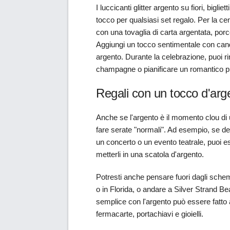
I luccicanti glitter argento su fiori, bigli
tocco per qualsiasi set regalo. Per la c
con una tovaglia di carta argentata, porce
Aggiungi un tocco sentimentale con candel
argento. Durante la celebrazione, puoi rin
champagne o pianificare un romantico pic
Regali con un tocco d'arg
Anche se l'argento è il momento clou di 
fare serate "normali". Ad esempio, se desi
un concerto o un evento teatrale, puoi e
metterli in una scatola d'argento.
Potresti anche pensare fuori dagli schem
o in Florida, o andare a Silver Strand Be
semplice con l'argento può essere fatto at
fermacarte, portachiavi e gioielli.