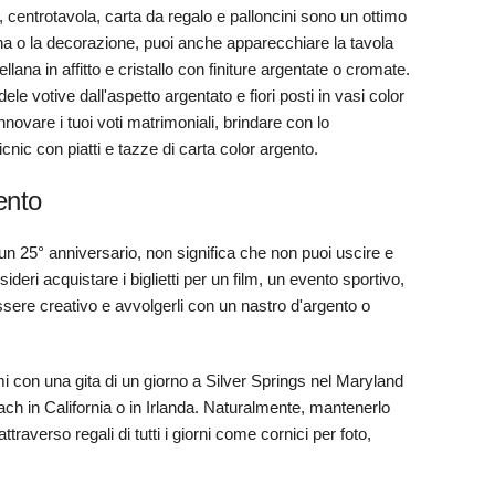
etti, centrotavola, carta da regalo e palloncini sono un ottimo
ena o la decorazione, puoi anche apparecchiare la tavola
llana in affitto e cristallo con finiture argentate o cromate.
e votive dall'aspetto argentato e fiori posti in vasi color
novare i tuoi voti matrimoniali, brindare con lo
nic con piatti e tazze di carta color argento.
ento
un 25° anniversario, non significa che non puoi uscire e
deri acquistare i biglietti per un film, un evento sportivo,
ssere creativo e avvolgerli con un nastro d'argento o
i con una gita di un giorno a Silver Springs nel Maryland
ach in California o in Irlanda. Naturalmente, mantenerlo
traverso regali di tutti i giorni come cornici per foto,